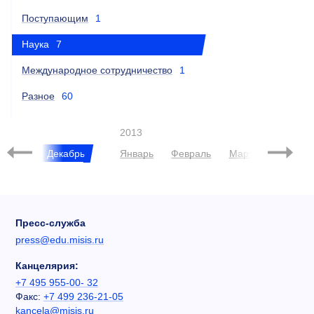
Поступающим
1
Наука
7
Международное сотрудничество
1
Разное
60
2013
Ноябрь
Декабрь
Январь
Февраль
Март
Апрель
Пресс-служба
press@edu.misis.ru
Канцелярия:
+7 495 955-00- 32
Факс:
+7 499 236-21-05
kancela@misis.ru