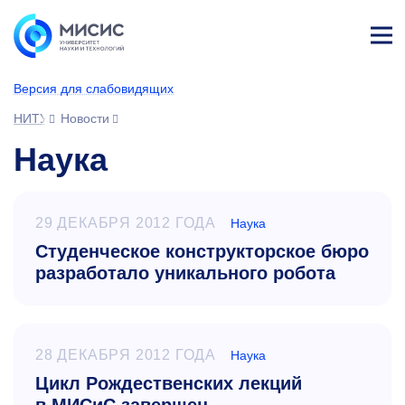
Лич
ны
Версия для слабовидящих
й
каб
НИТУ МИСИС
Новости
ине
т
Наука
29 ДЕКАБРЯ 2012 ГОДА
Наука
Студенческое конструкторское бюро
разработало уникального робота
28 ДЕКАБРЯ 2012 ГОДА
Наука
Цикл Рождественских лекций