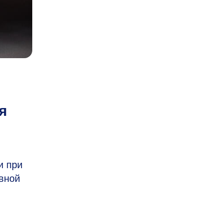
я
и при
вной