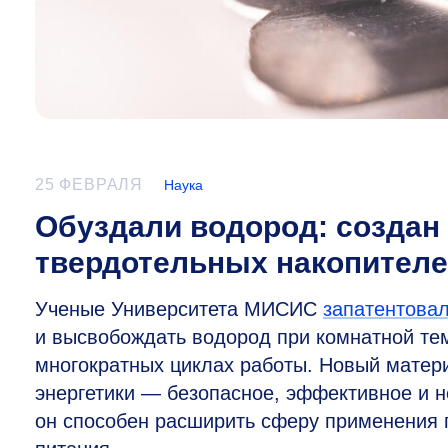
25 ФЕВРАЛЯ
Наука
Обуздали водород: создан
твердотельных накопител
Ученые Университета МИСИС
запатентова
и высвобождать водород при комнатной тем
многократных циклах работы. Новый матер
энергетики — безопасное, эффективное и н
он способен расширить сферу применения г