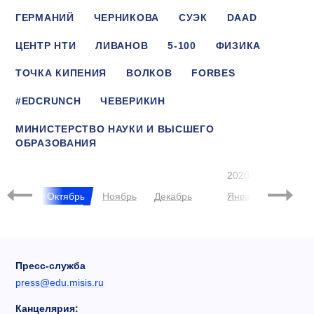
ГЕРМАНИЙ
ЧЕРНИКОВА
СУЭК
DAAD
ЦЕНТР НТИ
ЛИВАНОВ
5-100
ФИЗИКА
ТОЧКА КИПЕНИЯ
ВОЛКОВ
FORBES
#EDCRUNCH
ЧЕВЕРИКИН
МИНИСТЕРСТВО НАУКИ И ВЫСШЕГО
ОБРАЗОВАНИЯ
ТРАВЯНОВ
ЦИФРОВОЙ УНИВЕРСИТЕТ
2020
нтябрь
Октябрь
Ноябрь
Декабрь
Январь
Феврал
Пресс-служба
press@edu.misis.ru
Канцелярия: