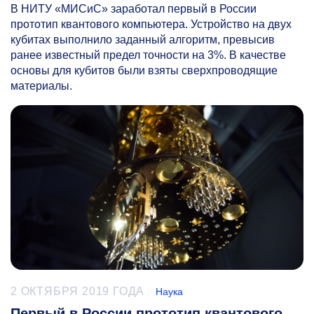
В НИТУ «МИСиС» заработал первый в России
прототип квантового компьютера. Устройство на двух
кубитах выполнило заданный алгоритм, превысив
ранее известный предел точности на 3%. В качестве
основы для кубитов были взяты сверхпроводящие
материалы.
2 ОКТЯБРЯ 2019 ГОДА
Наука
Первый в России прототип квантового