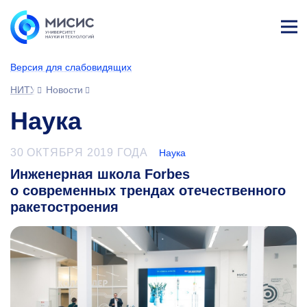
Лич
ны
Версия для слабовидящих
й
каб
НИТУ МИСИС
Новости
ине
т
Наука
30 ОКТЯБРЯ 2019 ГОДА
Наука
Инженерная школа Forbes
о современных трендах отечественного
ракетостроения