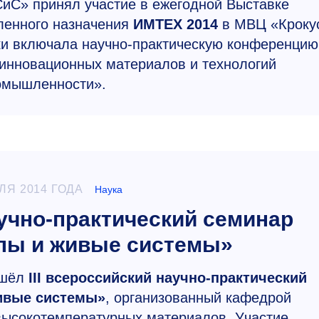
иС» принял участие в ежегодной Выставке
енного назначения
ИМТЕХ 2014
в МВЦ «Кроку
ки включала научно-практическую конференцию
инновационных материалов и технологий
омышленности».
ЛЯ 2014 ГОДА
Наука
аучно-практический семинар
лы и живые системы»
ошёл
III всероссийский научно-практический
ивые системы»
, орган
изованный кафедрой
высокотемпературных материалов. Участие