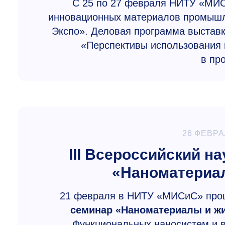
С 25 по 27 февраля НИТУ «МИС
инновационных материалов промышл
Экспо». Деловая программа выстав
«Перспективы использования 
в пр
26 ФЕВРА
III Всероссийский н
«Наноматериа
21 февраля в НИТУ «МИСиС» пр
семинар «Наноматериалы и ж
Функциональных наносистем и 