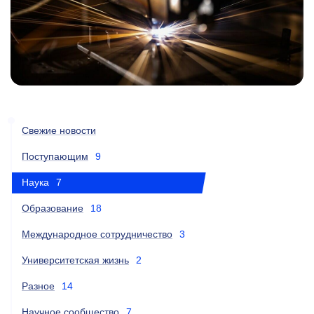
Свежие новости
Поступающим
9
Наука
7
Образование
18
Международное сотрудничество
3
Университетская жизнь
2
Разное
14
Научное сообщество
7