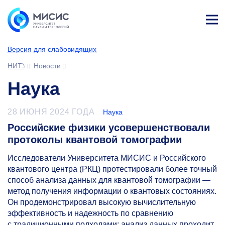
Лич
ны
Версия для слабовидящих
й
каб
НИТУ МИСИС
Новости
ине
т
Наука
28 ИЮНЯ 2024 ГОДА
Наука
Российские физики усовершенствовали
протоколы квантовой томографии
Исследователи Университета МИСИС и Российского
квантового центра (РКЦ) протестировали более точный
способ анализа данных для квантовой томографии —
метод получения информации о квантовых состояниях.
Он продемонстрировал высокую вычислительную
эффективность и надежность по сравнению
с традиционными подходами: анализ данных проходит