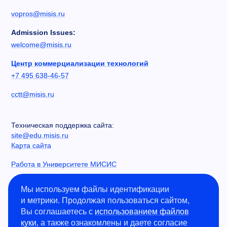
vopros@misis.ru
Admission Issues:
welcome@misis.ru
Центр коммерциализации технологий
+7 495 638-46-57
cctt@misis.ru
Техническая поддержка сайта:
site@edu.misis.ru
Карта сайта
Работа в Университете МИСИС
Сведения об образовательной организации
Мы используем файлы идентификации
и метрики. Продолжая пользоваться сайтом,
Информация о закупках
Вы соглашаетесь с
использованием файлов
Противодействие коррупции
куки
, а также ознакомлены и даете согласие
Политика конфиденциальности