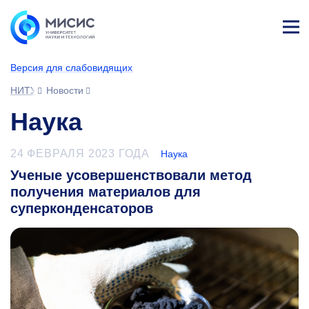
Лич
ны
Версия для слабовидящих
й
каб
НИТУ МИСИС
Новости
ине
т
Наука
24 ФЕВРАЛЯ 2023 ГОДА
Наука
Ученые усовершенствовали метод
получения материалов для
суперконденсаторов