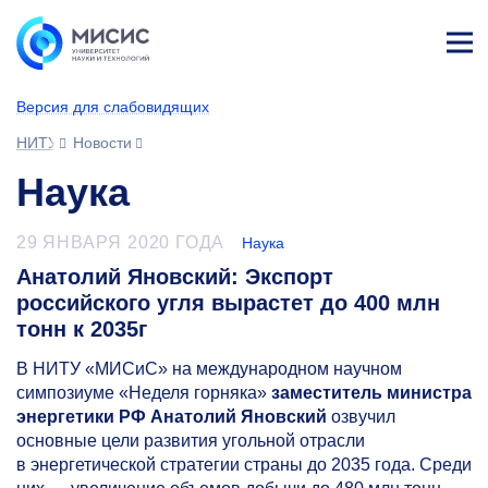
Лич
ны
Версия для слабовидящих
й
каб
НИТУ МИСИС
Новости
ине
т
Наука
29 ЯНВАРЯ 2020 ГОДА
Наука
Анатолий Яновский: Экспорт
российского угля вырастет до 400 млн
тонн к 2035г
В НИТУ «МИСиС» на международном научном
симпозиуме «Неделя горняка»
заместитель министра
энергетики РФ Анатолий Яновский
озвучил
основные цели развития угольной отрасли
в энергетической стратегии страны до 2035 года. Среди