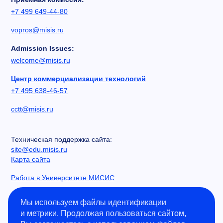
+7 499 649-44-80
vopros@misis.ru
Admission Issues:
welcome@misis.ru
Центр коммерциализации технологий
+7 495 638-46-57
cctt@misis.ru
Техническая поддержка сайта:
site@edu.misis.ru
Карта сайта
Работа в Университете МИСИС
Сведения об образовательной организации
Мы используем файлы идентификации
и метрики. Продолжая пользоваться сайтом,
Информация о закупках