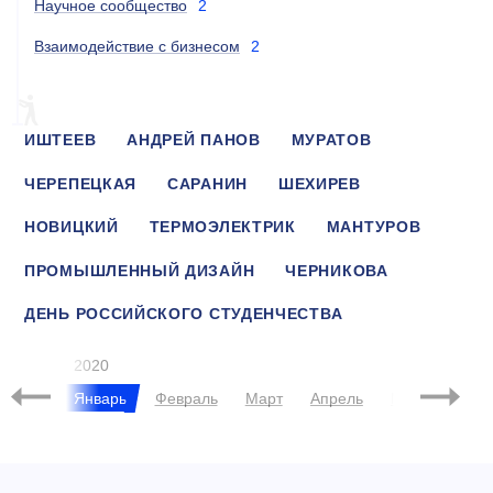
Научное сообщество
2
Взаимодействие с бизнесом
2
ИШТЕЕВ
АНДРЕЙ ПАНОВ
МУРАТОВ
ЧЕРЕПЕЦКАЯ
САРАНИН
ШЕХИРЕВ
НОВИЦКИЙ
ТЕРМОЭЛЕКТРИК
МАНТУРОВ
ПРОМЫШЛЕННЫЙ ДИЗАЙН
ЧЕРНИКОВА
ДЕНЬ РОССИЙСКОГО СТУДЕНЧЕСТВА
СТУДЕНТ ГОДА
НАУКА
ЯНОВСКИЙ
2020
брь
Январь
Февраль
Март
Апрель
Май
Июнь