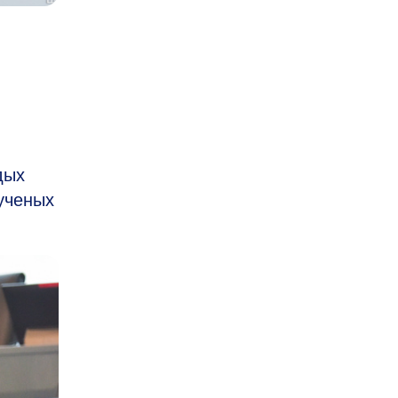
дых
ученых