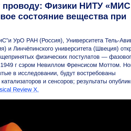
му проводу: Физики НИТУ «МИ
вое состояние вещества при
С"и УрО РАН (Россия), Университета Тель-Ави
ия) и Линчёпинского университета (Швеция) от
бщепринятых физических постулатов — фазово
в 1949 г сэром Hевиллом Френсисом Моттом. Н
ытые в исследовании, будут востребованы
е катализаторов и сенсоров; результаты опубли
sical Review X.