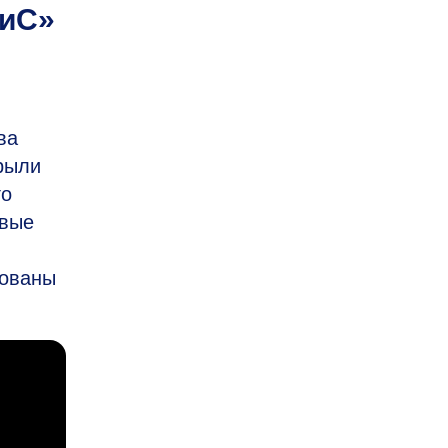
СиС»
ва
крыли
го
овые
кованы