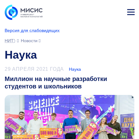
Лич
ны
Версия для слабовидящих
й
каб
НИТУ МИСИС
Новости
ине
т
Наука
29 АПРЕЛЯ 2021 ГОДА
Наука
Миллион на научные разработки
студентов и школьников